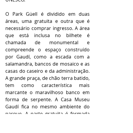
O Park Güell é dividido em duas 
áreas, uma gratuita e outra que é 
necessário comprar ingresso. A área 
que está inclusa no bilhete é 
chamada de monumental e 
compreende o espaço construído 
por Gaudí, como a escada com a 
salamandra, bancos de mosaico e as 
casas do caseiro e da administração.  
A grande praça, de chão terra batido, 
tem como característica mais 
marcante o maravilhoso banco em 
forma de serpente. A Casa Museu 
Gaudí fica no mesmo ambiente do 
parque. A parte gratuita é formada 
por corredores, espaços verdes e o 
mirador com a cruz. Além disso tudo, 