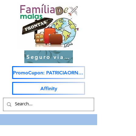
Seguro viagem
PromoCupon: PATRICIAORNELAS5
Affinity