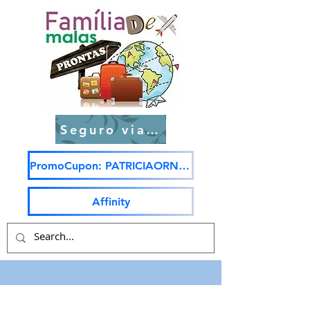
Seguro viagem
PromoCupon: PATRICIAORNELAS5
Affinity