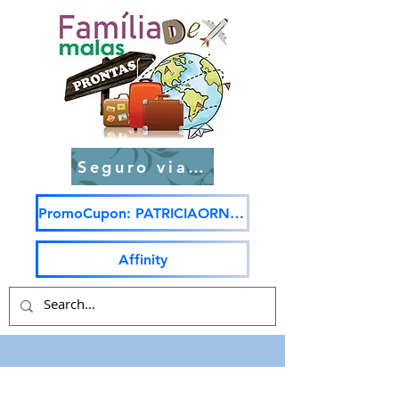
Seguro viagem
PromoCupon: PATRICIAORNELAS5
Affinity