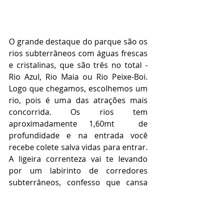
O grande destaque do parque são os 
rios subterrâneos com águas frescas 
e cristalinas, que são três no total - 
Rio Azul, Rio Maia ou Rio Peixe-Boi
. 
Logo que chegamos, escolhemos um 
rio, pois é uma das atrações mais 
concorrida. Os rios tem 
aproximadamente 1,60mt  de 
profundidade e na entrada você 
recebe colete salva vidas para entrar. 
A ligeira correnteza vai te levando 
por um labirinto de corredores 
subterrâneos, confesso que cansa 
um pouco, pois você precisa meio 
que nadar. Os rios tem uma extensão 
aproximada de 600 metros de 