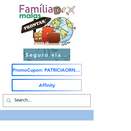
Seguro viagem
PromoCupon: PATRICIAORNELAS5
Affinity