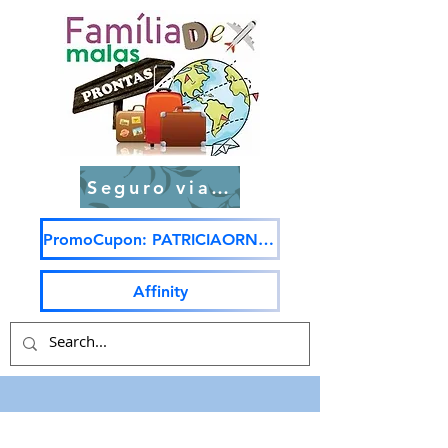
Seguro viagem
PromoCupon: PATRICIAORNELAS5
Affinity