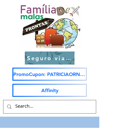
Seguro viagem
PromoCupon: PATRICIAORNELAS5
Affinity