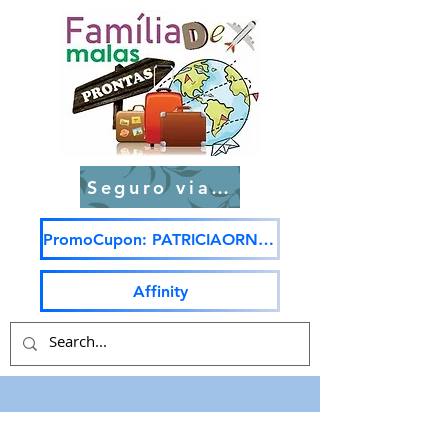
Seguro viagem
PromoCupon: PATRICIAORNELAS5
Affinity